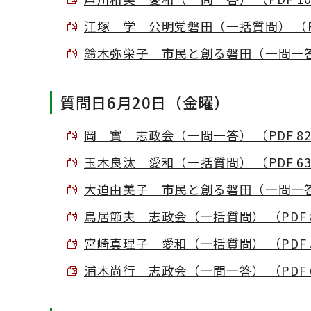
江塚 学 公明党磐田（一括質問） （PDF
鈴木弥栄子 市民と創る磐田（一問一答） 
質問日6月20日（金曜）
岡 實 志政会（一問一答） （PDF 82
玉木良汰 愛和（一括質問） （PDF 63
大迫由美子 市民と創る磐田（一問一答） 
鳥居節夫 志政会（一括質問） （PDF 8
宮崎真理子 愛和（一括質問） （PDF 5
浦木尚行 志政会（一問一答） （PDF 6