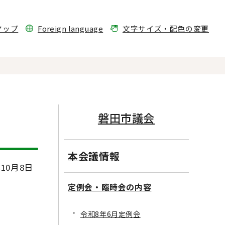
マップ
Foreign language
文字サイズ・配色の変更
磐田市議会
本会議情報
10月8日
定例会・臨時会の内容
令和8年6月定例会