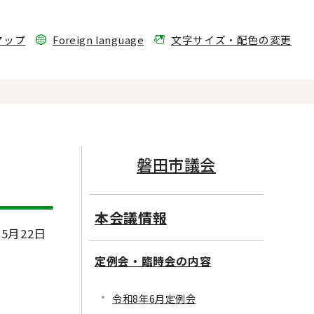
マップ
Foreign language
文字サイズ・配色の変更
磐田市議会
本会議情報
5月22日
定例会・臨時会の内容
令和8年6月定例会