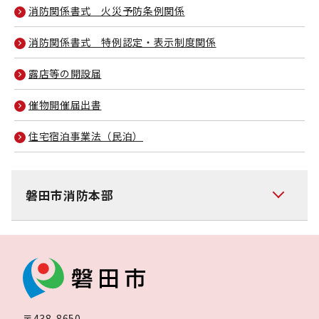
消防関係書式 火災予防条例関係
消防関係書式 特例認定・表示制度関係
露店等の開設届
催物開催届出書
住宅宿泊事業法（民泊）
磐田市消防本部
〒438-8650