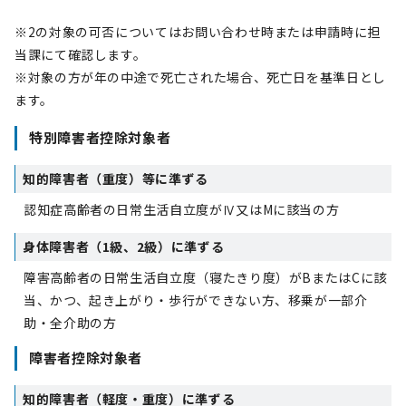
※2の対象の可否についてはお問い合わせ時または申請時に担
当課にて確認します。
※対象の方が年の中途で死亡された場合、死亡日を基準日とし
ます。
特別障害者控除対象者
知的障害者（重度）等に準ずる
認知症高齢者の日常生活自立度がⅣ又はMに該当の方
身体障害者（1級、2級）に準ずる
障害高齢者の日常生活自立度（寝たきり度）がBまたはCに該
当、かつ、起き上がり・歩行ができない方、移乗が一部介
助・全介助の方
障害者控除対象者
知的障害者（軽度・重度）に準ずる