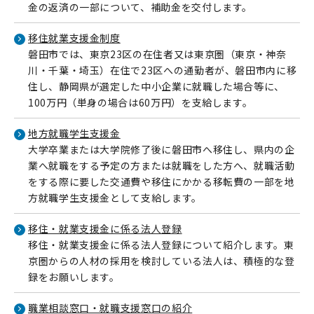
金の返済の一部について、補助金を交付します。
移住就業支援金制度
磐田市では、東京23区の在住者又は東京圏（東京・神奈
川・千葉・埼玉）在住で23区への通勤者が、磐田市内に移
住し、静岡県が選定した中小企業に就職した場合等に、
100万円（単身の場合は60万円）を支給します。
地方就職学生支援金
大学卒業または大学院修了後に磐田市へ移住し、県内の企
業へ就職をする予定の方または就職をした方へ、就職活動
をする際に要した交通費や移住にかかる移転費の一部を地
方就職学生支援金として支給します。
移住・就業支援金に係る法人登録
移住・就業支援金に係る法人登録について紹介します。東
京圏からの人材の採用を検討している法人は、積極的な登
録をお願いします。
職業相談窓口・就職支援窓口の紹介