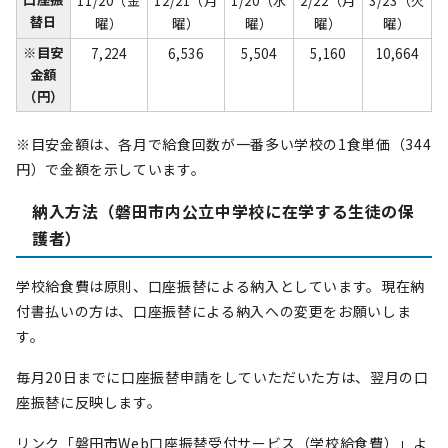
11/20（金
12/21（月
1/20（水
2/22（月
3/23（火
替日
曜）
曜）
曜）
曜）
曜）
※目安
7,224
6,536
5,504
5,160
10,664
金額
（円）
※目安金額は、各月で給食回数が一番多い学校の1食単価（344
円）で金額を示しています。
納入方法（磐田市内公立中学校に在学する生徒の保
護者）
学校給食費は原則、口座振替による納入としています。現在納
付書払いの方は、口座振替による納入への変更をお願いしま
す。
毎月20日までに口座振替申請をしていただいた方は、翌月の口
座振替に反映します。
リンク「磐田市Web口座振替受付サービス（学校給食費）」よ