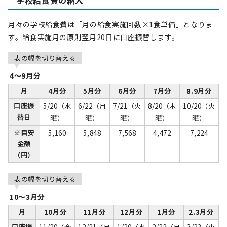
学校給食費の納入
月々の学校給食費は「月の給食実施回数×1食単価」となりま
す。給食実施月の原則翌月20日に口座振替します。
表の幅を切り替える
4～9月分
月
4月分
5月分
6月分
7月分
8.9月分
口座振
5/20（水
6/22（月
7/21（火
8/20（木
10/20（火
替日
曜）
曜）
曜）
曜）
曜）
※目安
5,160
5,848
7,568
4,472
7,224
金額
（円）
表の幅を切り替える
10～3月分
月
10月分
11月分
12月分
1月分
2.3月分
口座振