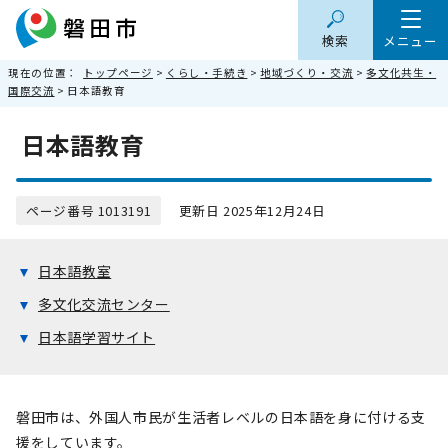
検索
メニュー
現在の位置：
トップページ
>
くらし・手続き
>
地域づくり・交流
>
多文化共生・
国際交流
> 日本語教育
日本語教育
ページ番号 1013191
更新日 2025年12月24日
日本語教室
多文化交流センター
日本語学習サイト
磐田市は、外国人市民が生活者レベルの日本語を身に付ける支
援をしています。