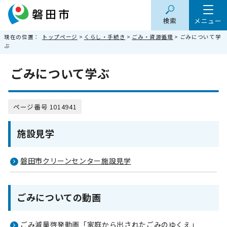
検索
メニュー
現在の位置：
トップページ
>
くらし・手続き
>
ごみ・資源循環
> ごみについて学
ぶ
ごみについて学ぶ
ページ番号 1014941
施設見学
磐田市クリーンセンター施設見学
ごみについての動画
ごみ減量啓発動画「家庭から出されたごみのゆくえ」