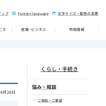
マップ
Foreign language
文字サイズ・配色の変更
ころ
産業・ビジネス
市政情報
くらし・手続き
悩み・相談
6月26日
ご相談・ご要望