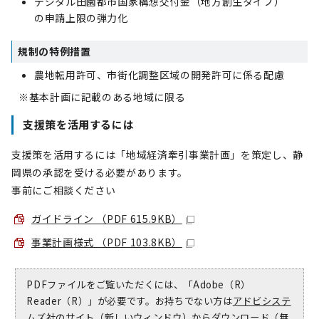
デジタル田園都市国家構想交付金（地方創生タイプ）
の申請上限の弾力化
規制の特例措置
農地転用許可、市街化調整区域の開発許可に係る配慮
※基本計画に記載のある地域に限る
支援策を活用するには
支援策を活用するには「地域経済牽引事業計画」を策定し、静
岡県の承認を受ける必要があります。
事前にご相談ください
ガイドライン （PDF 615.9KB）
事業計画様式 （PDF 103.8KB）
PDFファイルをご覧いただくには、「Adobe（R）
Reader（R）」が必要です。お持ちでない方は
アドビシステ
ムズ社のサイト（新しいウィンドウ）
からダウンロード（無