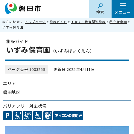
検索
メニュー
現在の位置：
トップページ
>
施設ガイド
>
子育て・教育関連施設
>
私立保育園
>
いずみ保育園
施設ガイド
いずみ保育園
（いずみほいくえん）
ページ番号 1003259
更新日 2025年4月11日
エリア
磐田地区
バリアフリー対応状況