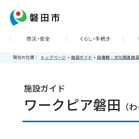
防災・安全
くらし・手続き
現在の位置：
トップページ
>
施設ガイド
>
図書館・文化関連施
施設ガイド
ワークピア磐田
（わ