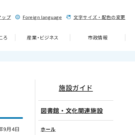
マップ
Foreign language
文字サイズ・配色の変更
ころ
産業・ビジネス
市政情報
施設ガイド
図書館・文化関連施設
年9月4日
ホール