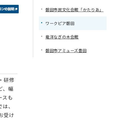
磐田市民文化会館「かたりあ」
ワークピア磐田
竜洋なぎの木会館
磐田市アミューズ豊田
・研修
ど、幅
ースも
では、
お受け