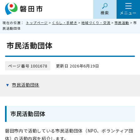
検索
メニュー
現在の位置：
トップページ
>
くらし・手続き
>
地域づくり・交流
>
市民活動
> 市
民活動団体
市民活動団体
ページ番号 1001678
更新日 2026年6月19日
市民活動団体
市民活動団体
磐田市内で活動している市民活動団体（NPO、ボランティア団
体）の活動内容を紹介します。