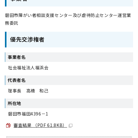
磐田市障がい者相談支援センター及び虐待防止センター運営業
務委託
優先交渉権者
事業者名
社会福祉法人福浜会
代表者名
理事長 高橋 和己
所在地
磐田市福田4396－1
審査結果 （PDF 61.8KB）