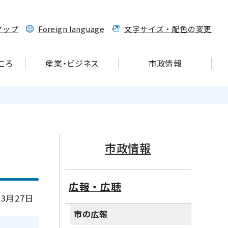
マップ
Foreign language
文字サイズ・配色の変更
ころ
産業・ビジネス
市政情報
市政情報
広報・広聴
3月27日
市の広報