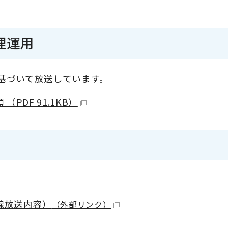
理運用
基づいて放送しています。
DF 91.1KB）
線放送内容）
（外部リンク）