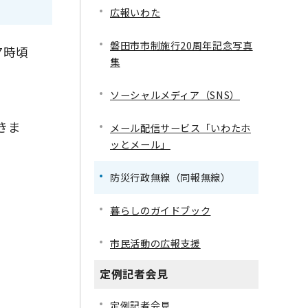
広報いわた
磐田市市制施行20周年記念写真
7時頃
集
ソーシャルメディア（SNS）
きま
メール配信サービス「いわたホ
ッとメール」
防災行政無線（同報無線）
暮らしのガイドブック
市民活動の広報支援
定例記者会見
定例記者会見