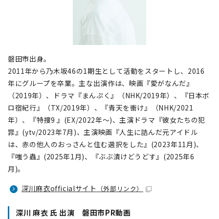
磐田市出身。
2011年から乃木坂46の1期生として活動をスタートし、2016
年にグループを卒業。主な出演作は、映画『愛がなんだ』
（2019年）、ドラマ『まんぷく』（NHK/2019年）、『日本ボ
ロ宿紀行』（TX/2019年）、『青天を衝け』（NHK/2021
年）、『特捜9 』(EX/2022年〜)、主演ドラマ『彼女たちの犯
罪』(ytv/2023年7月)、主演映画『人生に詰んだ元アイドル
は、赤の他人のおっさんと住む選択をした』(2023年11月)、
『嗤う蟲』(2025年1月)、『ぶぶ漬けどうどす』(2025年6
月)。
深川麻衣officialサイト
（外部リンク）
深川 麻衣 氏 出演 磐田市PR動画