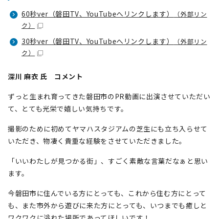
60秒ver（磐田TV、YouTubeへリンクします）
（外部リン
ク）
30秒ver（磐田TV、YouTubeへリンクします）
（外部リン
ク）
深川 麻衣 氏 コメント
ずっと生まれ育ってきた磐田市のPR動画に出演させていただい
て、とても光栄で嬉しい気持ちです。
撮影のために初めてヤマハスタジアムの芝生にも立ち入らせて
いただき、物凄く貴重な経験をさせていただきました。
「いいわたしが見つかる街」、すごく素敵な言葉だなぁと思い
ます。
今磐田市に住んでいる方にとっても、これから住む方にとって
も、また市外から遊びに来た方にとっても、いつまでも癒しと
ワクワクに溢れた場所であってほしいです！