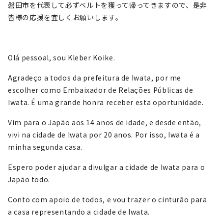
磐田市を代表して必ずベルトを獲って帰ってきますので、是非
皆様の応援を宜しくお願いします。
Olá pessoal, sou Kleber Koike.
Agradeço a todos da prefeitura de Iwata, por me
escolher como Embaixador de Relações Públicas de
Iwata. É uma grande honra receber esta oportunidade.
Vim para o Japão aos 14 anos de idade, e desde então,
vivi na cidade de Iwata por 20 anos. Por isso, Iwata é a
minha segunda casa.
Espero poder ajudar a divulgar a cidade de Iwata para o
Japão todo.
Conto com apoio de todos, e vou trazer o cinturão para
a casa representando a cidade de Iwata.