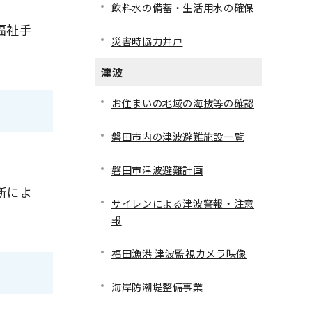
飲料水の備蓄・生活用水の確保
福祉手
災害時協力井戸
津波
お住まいの地域の海抜等の確認
磐田市内の津波避難施設一覧
磐田市津波避難計画
断によ
サイレンによる津波警報・注意
報
福田漁港 津波監視カメラ映像
海岸防潮堤整備事業