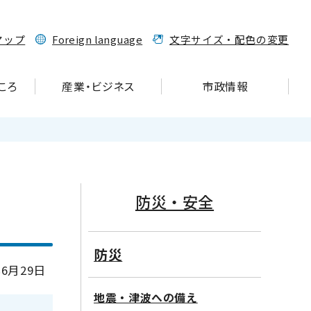
マップ
Foreign language
文字サイズ・配色の変更
ころ
産業・ビジネス
市政情報
防災・安全
防災
6月29日
地震・津波への備え