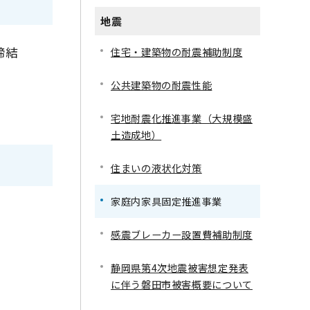
地震
締結
住宅・建築物の耐震補助制度
公共建築物の耐震性能
宅地耐震化推進事業（大規模盛
土造成地）
住まいの液状化対策
家庭内家具固定推進事業
感震ブレーカー設置費補助制度
静岡県第4次地震被害想定発表
に伴う磐田市被害概要について