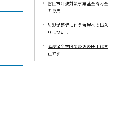
磐田市津波対策事業基金寄附金
の募集
防潮堤整備に伴う海岸への出入
りについて
海岸保全林内での火の使用は禁
止です