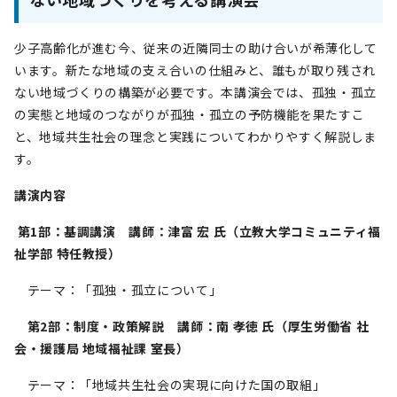
少子高齢化が進む今、従来の近隣同士の助け合いが希薄化して
います。新たな地域の支え合いの仕組みと、誰もが取り残され
ない地域づくりの構築が必要です。本講演会では、孤独・孤立
の実態と地域のつながりが孤独・孤立の予防機能を果たすこ
と、地域共生社会の理念と実践についてわかりやすく解説しま
す。
講演内容
第1部：基調講演 講師：津富 宏 氏（立教大学コミュニティ福
祉学部 特任教授）
テーマ：「孤独・孤立について」
第2部：制度・政策解説 講師：南 孝徳 氏（厚生労働省 社
会・援護局 地域福祉課 室長）
テーマ：「地域共生社会の実現に向けた国の取組」