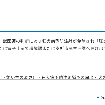
、獣医師の判断により狂犬病予防注射が免除され「狂
たは電子申請で環境課または支所市民生活課へ届け出
。
所・飼い主の変更）・狂犬病予防注射猶予の届出・犬