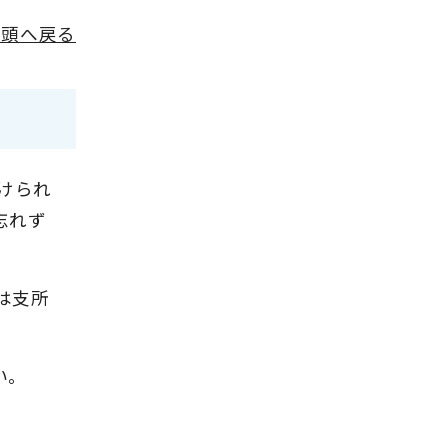
先頭へ戻る
けられ
忘れず
は支所
い。