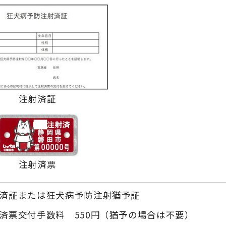
注射済証
注射済票
済証または狂犬病予防注射猶予証
済票交付手数料 550円（猶予の場合は不要）