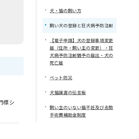
犬・猫の飼い方
飼い犬の登録と狂犬病予防注射
【電子申請】犬の登録事項変更
届（住所・飼い主の変更）・狂
犬病予防注射猶予の届出・犬の
死亡届
ペット防災
犬猫譲渡の伝言板
門標シ
飼い主のいない猫不妊及び去勢
手術費補助金制度