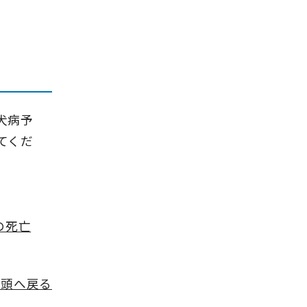
犬病予
てくだ
の死亡
先頭へ戻る