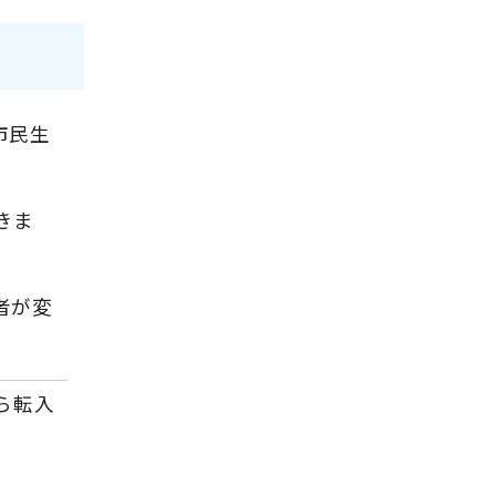
市民生
きま
者が変
ら転入