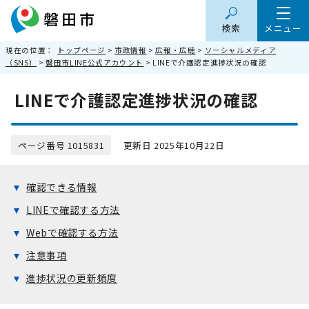
検索
メニュー
現在の位置：
トップページ
>
市政情報
>
広報・広聴
>
ソーシャルメディア
（SNS）
>
磐田市LINE公式アカウント
> LINEで介護認定進捗状況の確認
LINEで介護認定進捗状況の確認
ページ番号 1015831
更新日 2025年10月22日
確認できる情報
LINEで確認する方法
Webで確認する方法
注意事項
進捗状況の更新頻度