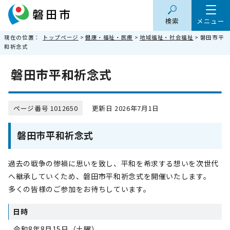
検索
メニュー
現在の位置：
トップページ
>
健康・福祉・医療
>
地域福祉・社会福祉
> 磐田市平
和祈念式
磐田市平和祈念式
ページ番号 1012650
更新日 2026年7月1日
磐田市平和祈念式
過去の戦争の惨禍に思いを致し、平和を希求する想いを次世代
へ継承していくため、磐田市平和祈念式を開催いたします。
多くの皆様のご参加をお待ちしています。
日時
令和8年8月15日（土曜）