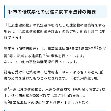
都市の低炭素化の促進に関する法律の概要
「低炭素建築物」の認定基準を満たした建築物の建築等をする
場合は「低炭素建築物新築等計画」の認定を、所管行政庁に申
請できます。
※1
磐田市（所管行政庁）は、建築基準法第6条第1項第2号
及び
※2
第3号に該当する建築物
の事務を行っています。
なお、その他の事務は静岡県が行っています。
認定を受けた建築物は、建築物省エネ法による省エネ適判通知
書の交付を受けたものとみなされます。（法第54条第8項）
1
※
木造以外の建築物と、木造の建築物で地階を除く階数が3以
上、延べ床面積が300㎡超又は高さ16m超を除く。
2
※
建築基準法上の県の許可を必要とするものを除く。