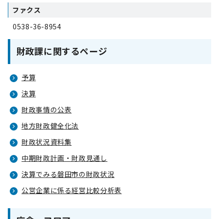
ファクス
0538-36-8954
財政課に関するページ
予算
決算
財政事情の公表
地方財政健全化法
財政状況資料集
中期財政計画・財政見通し
決算でみる磐田市の財政状況
公営企業に係る経営比較分析表