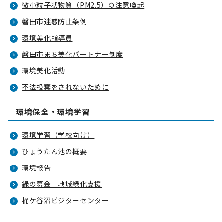
微小粒子状物質（PM2.5）の注意喚起
磐田市迷惑防止条例
環境美化指導員
磐田市まち美化パートナー制度
環境美化活動
不法投棄をされないために
環境保全・環境学習
環境学習（学校向け）
ひょうたん池の概要
環境報告
緑の募金 地域緑化支援
桶ケ谷沼ビジターセンター