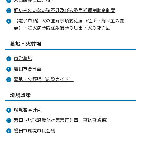
飼い主のいない猫不妊及び去勢手術費補助金制度
【電子申請】犬の登録事項変更届（住所・飼い主の変
更）・狂犬病予防注射猶予の届出・犬の死亡届
墓地・火葬場
市営墓地
磐田市合葬墓
墓地・火葬場（施設ガイド）
環境政策
環境基本計画
磐田市地球温暖化対策実行計画（事務事業編）
磐田市環境市民会議