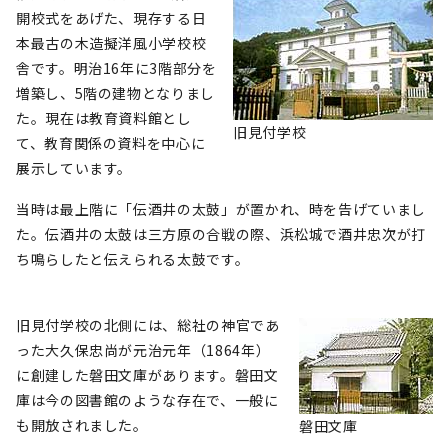
開校式をあげた、現存する日
本最古の木造擬洋風小学校校
舎です。明治16年に3階部分を
増築し、5階の建物となりまし
た。現在は教育資料館とし
旧見付学校
て、教育関係の資料を中心に
展示しています。
当時は最上階に「伝酒井の太鼓」が置かれ、時を告げていまし
た。伝酒井の太鼓は三方原の合戦の際、浜松城で酒井忠次が打
ち鳴らしたと伝えられる太鼓です。
旧見付学校の北側には、総社の神官であ
った大久保忠尚が元治元年（1864年）
に創建した磐田文庫があります。磐田文
庫は今の図書館のような存在で、一般に
も開放されました。
磐田文庫