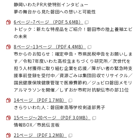
静岡いわたPR大使特別インタビュー
夢の舞台から見た磐田への想いと可能性
6ぺージ~7ページ （PDF 5.6MB）
トピック：新たな特産品をご紹介！磐田市の陸上養殖エビ
の未来
8ページ~13ページ （PDF 4.4MB）
市からのお知らせ：確定申告・市県民税申告をお願いしま
す／令和7年度いわた高校生まちづくり研究所／次世代を
担う人材獲得に取り組む企業を応援／障がい者の緊急時支
援事前登録を受付中／資源ごみは集団回収でリサイクル／
国民健康保険健康管理で医療費節約／ジュビロ磐田メモリ
アルマラソンを開催／しずおか市町対抗駅伝市の部11位
14ページ （PDF 1.7MB）
きらりいわた人：磐田東高等学校剣道部男子
15ページ～20ページ （PDF 3.0MB）
情報BOX／市民伝言板
21ページ （PDF 1.2MB）