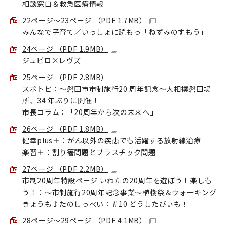
相談窓口＆救急医療情報
22ページ～23ページ （PDF 1.7MB）
みんなで子育て／いっしょに読もっ「ねずみのすもう」
24ページ （PDF 1.9MB）
ジュビロ×レヴズ
25ページ （PDF 2.8MB）
スポトピ：〜磐田市市制施行20 周年記念〜大相撲磐田場
所、34 年ぶりに開催！
市長コラム：「20周年から次の未来へ」
26ページ （PDF 1.8MB）
健幸plus＋：がん以外の疾患でも活躍する放射線治療
楽習＋：割り箸問題とプラスチック問題
27ページ （PDF 2.2MB）
市制20周年特設ページ いわたの20周年を遊ぼう！楽しも
う！：〜市制施行20周年記念事業〜植樹祭＆ウォーキング
きょうも♪たのしっぺい：＃10 どうしたびぃも！
28ページ～29ページ （PDF 4.1MB）