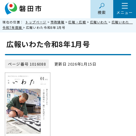
検索
メニュー
現在の位置：
トップページ
>
市政情報
>
広報・広聴
>
広報いわた
>
広報いわた
令和7年度版
> 広報いわた令和8年1月号
広報いわた令和8年1月号
ページ番号 1016088
更新日 2026年1月15日