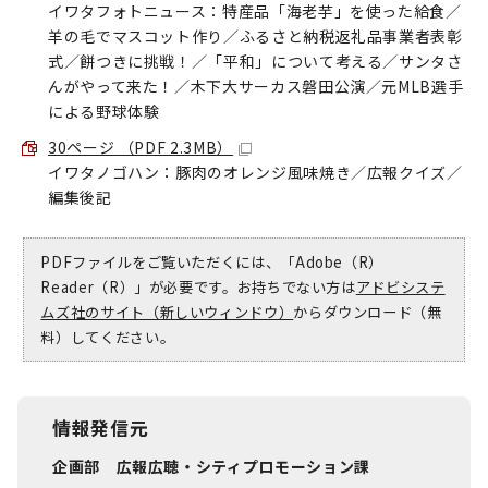
イワタフォトニュース：特産品「海老芋」を使った給食／
羊の毛でマスコット作り／ふるさと納税返礼品事業者表彰
式／餅つきに挑戦！／「平和」について考える／サンタさ
んがやって来た！／木下大サーカス磐田公演／元MLB選手
による野球体験
30ページ （PDF 2.3MB）
イワタノゴハン：豚肉のオレンジ風味焼き／広報クイズ／
編集後記
PDFファイルをご覧いただくには、「Adobe（R）
Reader（R）」が必要です。お持ちでない方は
アドビシステ
ムズ社のサイト（新しいウィンドウ）
からダウンロード（無
料）してください。
情報発信元
企画部 広報広聴・シティプロモーション課