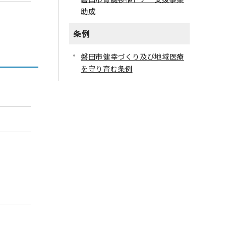
助成
条例
磐田市健幸づくり及び地域医療
を守り育む条例