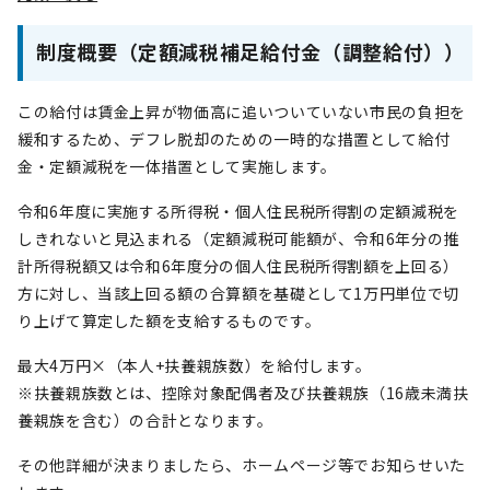
制度概要（定額減税補足給付金（調整給付））
この給付は賃金上昇が物価高に追いついていない市民の負担を
緩和するため、デフレ脱却のための一時的な措置として給付
金・定額減税を一体措置として実施します。
令和6年度に実施する所得税・個人住民税所得割の定額減税を
しきれないと見込まれる（定額減税可能額が、令和6年分の推
計所得税額又は令和6年度分の個人住民税所得割額を上回る）
方に対し、当該上回る額の合算額を基礎として1万円単位で切
り上げて算定した額を支給するものです。
最大4万円×（本人+扶養親族数）を給付します。
※扶養親族数とは、控除対象配偶者及び扶養親族（16歳未満扶
養親族を含む）の合計となります。
その他詳細が決まりましたら、ホームページ等でお知らせいた