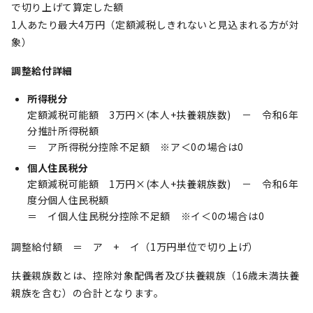
で切り上げて算定した額
1人あたり最大4万円（定額減税しきれないと見込まれる方が対
象）
調整給付詳細
所得税分
定額減税可能額 3万円×(本人+扶養親族数) － 令和6年
分推計所得税額
＝ ア所得税分控除不足額 ※ア＜0の場合は0
個人住民税分
定額減税可能額 1万円×(本人+扶養親族数) － 令和6年
度分個人住民税額
＝ イ個人住民税分控除不足額 ※イ＜0の場合は0
調整給付額 ＝ ア + イ（1万円単位で切り上げ）
扶養親族数とは、控除対象配偶者及び扶養親族（16歳未満扶養
親族を含む）の合計となります。