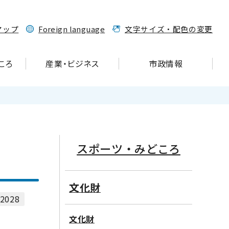
マップ
Foreign language
文字サイズ・配色の変更
ころ
産業・ビジネス
市政情報
スポーツ・みどころ
文化財
2028
文化財