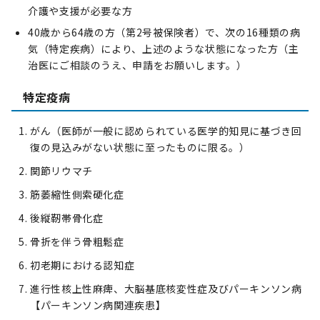
介護や支援が必要な方
40歳から64歳の方（第2号被保険者）で、次の16種類の病
気（特定疾病）により、上述のような状態になった方（主
治医にご相談のうえ、申請をお願いします。）
特定疫病
がん（医師が一般に認められている医学的知見に基づき回
復の見込みがない状態に至ったものに限る。）
関節リウマチ
筋萎縮性側索硬化症
後縦靭帯骨化症
骨折を伴う骨粗鬆症
初老期における認知症
進行性核上性麻痺、大脳基底核変性症及びパーキンソン病
【パーキンソン病関連疾患】