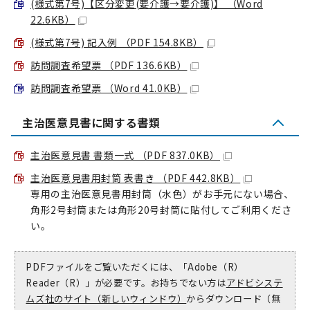
(様式第7号)【区分変更(要介護→要介護)】 （Word
22.6KB）
(様式第7号) 記入例 （PDF 154.8KB）
訪問調査希望票 （PDF 136.6KB）
訪問調査希望票 （Word 41.0KB）
主治医意見書に関する書類
主治医意見書 書類一式 （PDF 837.0KB）
主治医意見書用封筒 表書き （PDF 442.8KB）
専用の主治医意見書用封筒（水色）がお手元にない場合、
角形2号封筒または角形20号封筒に貼付してご利用くださ
い。
PDFファイルをご覧いただくには、「Adobe（R）
Reader（R）」が必要です。お持ちでない方は
アドビシステ
ムズ社のサイト（新しいウィンドウ）
からダウンロード（無