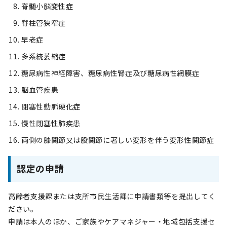
脊髄小脳変性症
脊柱管狭窄症
早老症
多系統萎縮症
糖尿病性神経障害、糖尿病性腎症及び糖尿病性網膜症
脳血管疾患
閉塞性動脈硬化症
慢性閉塞性肺疾患
両側の膝関節又は股関節に著しい変形を伴う変形性関節症
認定の申請
高齢者支援課または支所市民生活課に申請書類等を提出してく
ださい。
申請は本人のほか、ご家族やケアマネジャー・地域包括支援セ