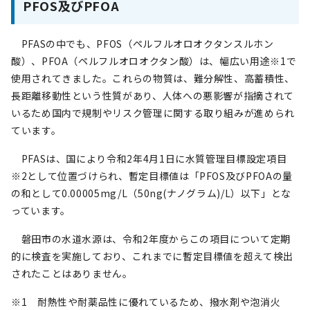
PFOS及びPFOA
PFASの中でも、PFOS（ペルフルオロオクタンスルホン
酸）、PFOA（ペルフルオロオクタン酸）は、幅広い用途※1で
使用されてきました。これらの物質は、難分解性、高蓄積性、
長距離移動性という性質があり、人体への悪影響が指摘されて
いるため国内で規制やリスク管理に関する取り組みが進められ
ています。
PFASは、国により令和2年4月1日に水質管理目標設定項目
※2として位置づけられ、暫定目標値は「PFOS及びPFOAの量
の和として0.00005mg/L（50ng(ナノグラム)/L）以下」とな
っています。
磐田市の水道水源は、令和2年度からこの項目について定期
的に検査を実施しており、これまでに暫定目標値を超えて検出
されたことはありません。
※1 耐熱性や耐薬品性に優れているため、撥水剤や泡消火