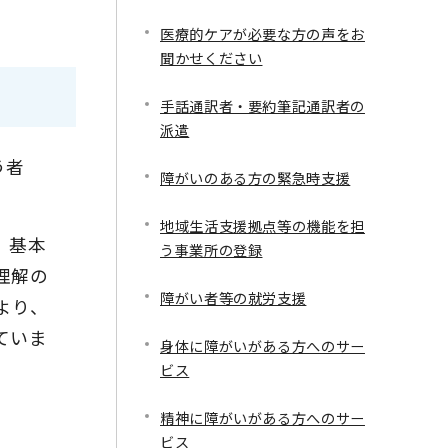
医療的ケアが必要な方の声をお
聞かせください
手話通訳者・要約筆記通訳者の
派遣
う者
障がいのある方の緊急時支援
地域生活支援拠点等の機能を担
、基本
う事業所の登録
理解の
障がい者等の就労支援
より、
ていま
身体に障がいがある方へのサー
ビス
精神に障がいがある方へのサー
ビス