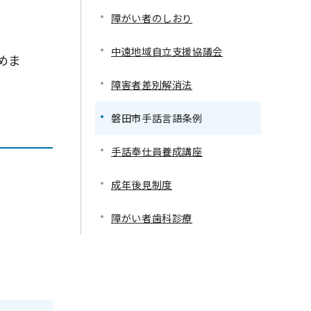
障がい者のしおり
中遠地域自立支援協議会
めま
障害者差別解消法
磐田市手話言語条例
手話奉仕員養成講座
成年後見制度
障がい者歯科診療