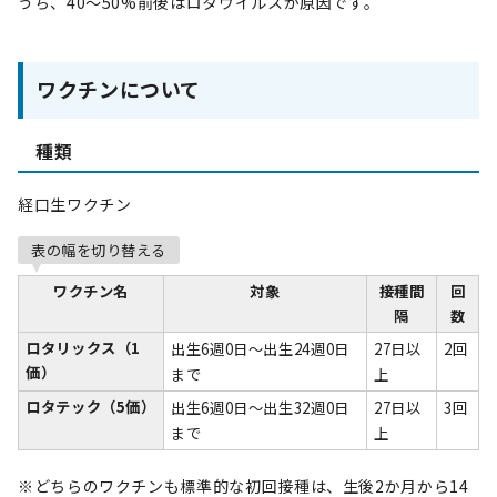
うち、40～50%前後はロタウイルスが原因です。
ワクチンについて
種類
経口生ワクチン
表の幅を切り替える
ワクチン名
対象
接種間
回
隔
数
ロタリックス（1
出生6週0日～出生24週0日
27日以
2回
価）
まで
上
ロタテック（5価）
出生6週0日～出生32週0日
27日以
3回
まで
上
※どちらのワクチンも標準的な初回接種は、生後2か月から14