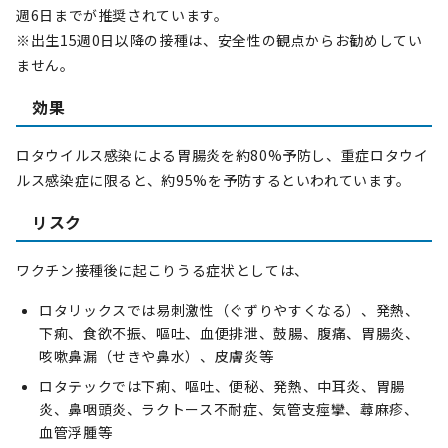
週6日までが推奨されています。
※出生15週0日以降の接種は、安全性の観点からお勧めしてい
ません。
効果
ロタウイルス感染による胃腸炎を約80%予防し、重症ロタウイ
ルス感染症に限ると、約95%を予防するといわれています。
リスク
ワクチン接種後に起こりうる症状としては、
ロタリックスでは易刺激性（ぐずりやすくなる）、発熱、
下痢、食欲不振、嘔吐、血便排泄、鼓腸、腹痛、胃腸炎、
咳嗽鼻漏（せきや鼻水）、皮膚炎等
ロタテックでは下痢、嘔吐、便秘、発熱、中耳炎、胃腸
炎、鼻咽頭炎、ラクトース不耐症、気管支痙攣、蕁麻疹、
血管浮腫等